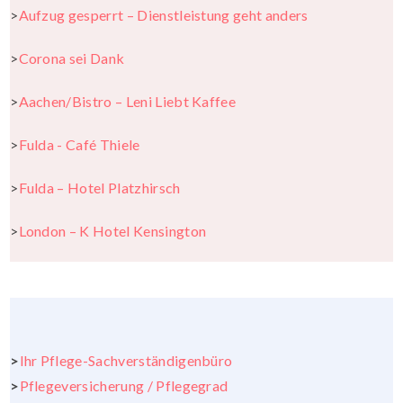
>
Aufzug gesperrt – Dienstleistung geht
anders
>
Corona sei Dank
>
Aachen/Bistro – Leni Liebt Kaffee
>
Fulda - Café Thiele
>
Fulda – Hotel Platzhirsch
>
London – K Hotel Kensington
>
Ihr Pflege-Sachverständigenbüro
>
Pflegeversicherung / Pflegegrad