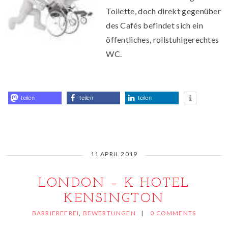
Toilette, doch direkt gegenüber
des Cafés befindet sich ein
öffentliches, rollstuhlgerechtes
WC.
teilen
teilen
teilen
11 APRIL 2019
LONDON – K HOTEL
KENSINGTON
BARRIEREFREI
,
BEWERTUNGEN
|
0 COMMENTS