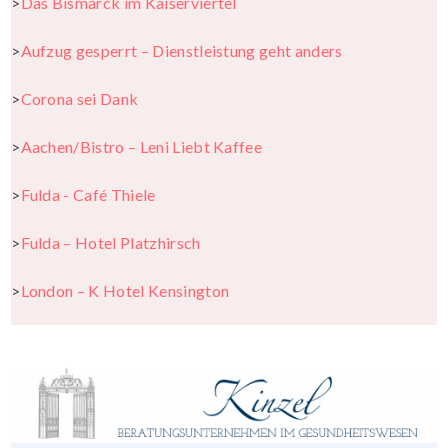
>
Das Bismarck im Kaiserviertel
>
Aufzug gesperrt – Dienstleistung geht
anders
>
Corona sei Dank
>
Aachen/Bistro – Leni Liebt Kaffee
>
Fulda - Café Thiele
>
Fulda – Hotel Platzhirsch
>
London – K Hotel Kensington