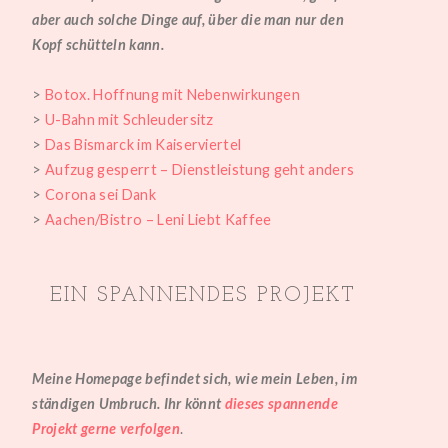
k
aber auch solche Dinge auf, über die man nur den
Kopf schütteln kann.
>
Botox. Hoffnung mit Nebenwirkungen
>
U-Bahn mit Schleudersitz
>
Das Bismarck im Kaiserviertel
>
Aufzug gesperrt – Dienstleistung geht anders
>
Corona sei Dank
>
Aachen/Bistro – Leni Liebt Kaffee
EIN SPANNENDES PROJEKT
Meine Homepage befindet sich, wie mein Leben, im
ständigen Umbruch. Ihr könnt
dieses spannende
Projekt gerne verfolgen
.